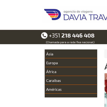
+351
218 446 408
(Chamada para a rede fixa nacional)
Ásia
Europa
África
Caraibas
Américas