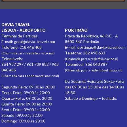
DAVIA TRAVEL
LISBOA - AEROPORTO
PORTIMÃO
Terminal de Partidas
Praça da República, 46 R/C - A
E-mail:
geral@davia-travel.com
8500-540 Portimão
Telefone: 218 446 408
E-mail:
portimao@davia-travel.com
Telefone: 282 498 633
(Chamada para a rede fixa nacional)
Telemóveis:
(Chamada para a rede fixa nacional)
964 957 297 / 961 709 882 / 963
Telemóvel: 966 040 987
040 485
(Chamada para a rede móvel nacional)
(Chamada para a rede móvel nacional)
De Segunda-Feira até Sexta-Feira
Segunda-Feira: 09:00 às 20:00
das 09:30 às 13:00 e das 14:00 às
Terça-Feira: 09:00 às 20:00
18:30
Quarta-Feira: 09:00 às 20:00
Sábado e Domingo – fechado.
Quinta-Feira: 09:00 às 20:00
Sexta-Feira: 09:00 às 20:00
Sábado: 09:00 às 22:00
Domingo: 09:00 às 20:00