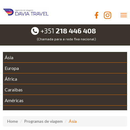
Alt
nav
+351
218 446 408
(Chamada para a rede fixa nacional)
Ásia
Europa
África
Caraibas
Américas
Home
Programas de viagem
Ásia