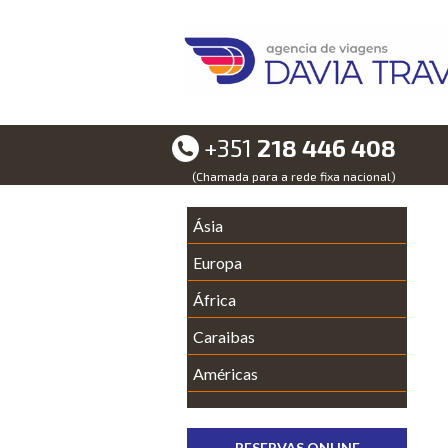
+351
218 446 408
(Chamada para a rede fixa nacional)
Ásia
Europa
África
Caraibas
Américas
RESERVAS ONLINE